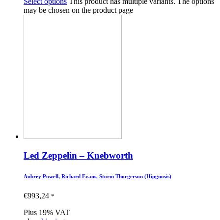
Select options
This product has multiple variants. The options
may be chosen on the product page
Led Zeppelin – Knebworth
Aubrey Powell, Richard Evans, Storm Thorgerson (Hipgnosis)
€
993,24
*
Plus 19% VAT