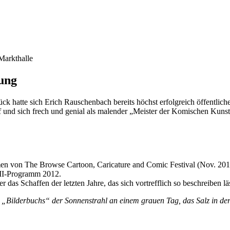
Markthalle
ung
k hatte sich Erich Rauschenbach bereits höchst erfolgreich öffentlich
ff und sich frech und genial als malender „Meister der Komischen Kunst
en von The Browse Cartoon, Caricature and Comic Festival (Nov. 2011
CII-Programm 2012.
 das Schaffen der letzten Jahre, das sich vortrefflich so beschreiben läs
es „Bilderbuchs“ der Sonnenstrahl an einem grauen Tag, das Salz in de