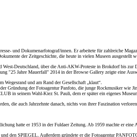
 Presse- und Dokumenarfotograf/innen. Er arbeitete für zahlreiche Mag
 Dokumente der Zeitgeschichte, die heute in vielen Museen ausgestellt w
d West-Deutschland, über die Anti-AKW-Proteste in Brokdorf bis zur
llung "25 Jahre Mauerfall" 2014 in der Browse Gallery zeigte eine A
r am Wegesrand und am Rand der Gesellschaft „klaut“.
der Gründung der Fotoagentur Panfoto, die junge Rockmusiker wie Jimi
UB in seinem Wahl-Kiez St. Pauli, dem er später ein eigenes Museum
den, die auch Jahrzehnte danach, nichts von ihrer Faszination verlore
fentlichung hatte er 1953 in der Fuldaer Zeitung. Ab 1959 machte er ein
Quick und den SPIEGEL. Außerdem gründete er die Fotoagentur PANFOTO