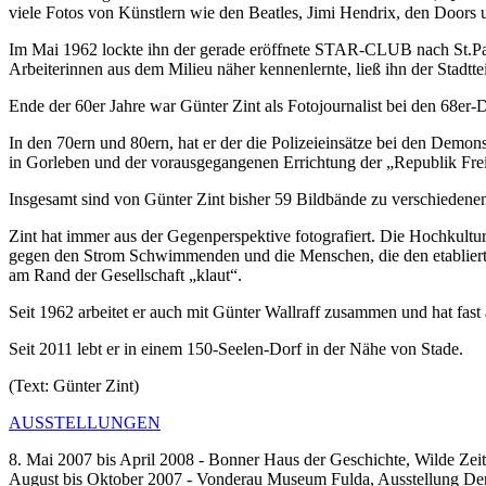
viele Fotos von Künstlern wie den Beatles, Jimi Hendrix, den Doo
Im Mai 1962 lockte ihn der gerade eröffnete STAR-CLUB nach St.Pau
Arbeiterinnen aus dem Milieu näher kennenlernte, ließ ihn der Stadtt
Ende der 60er Jahre war Günter Zint als Fotojournalist bei den 68er
In den 70ern und 80ern, hat er der die Polizeieinsätze bei den De
in Gorleben und der vorausgegangenen Errichtung der „Republik Fre
Insgesamt sind von Günter Zint bisher 59 Bildbände zu verschiedenen
Zint hat immer aus der Gegenperspektive fotografiert. Die Hochkultur 
gegen den Strom Schwimmenden und die Menschen, die den etablierten
am Rand der Gesellschaft „klaut“.
Seit 1962 arbeitet er auch mit Günter Wallraff zusammen und hat fast al
Seit 2011 lebt er in einem 150-Seelen-Dorf in der Nähe von Stade.
(Text: Günter Zint)
AUSSTELLUNGEN
8. Mai 2007 bis April 2008 - Bonner Haus der Geschichte, Wilde Zei
August bis Oktober 2007 - Vonderau Museum Fulda, Ausstellung Der