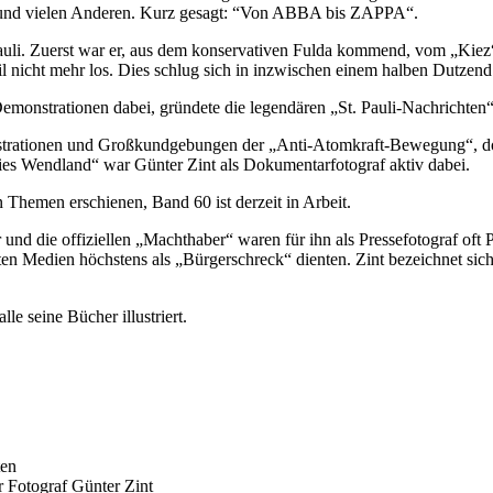
rs und vielen Anderen. Kurz gesagt: “Von ABBA bis ZAPPA“.
li. Zuerst war er, aus dem konservativen Fulda kommend, vom „Kiez“ 
eil nicht mehr los. Dies schlug sich in inzwischen einem halben Dutzen
-Demonstrationen dabei, gründete die legendären „St. Pauli-Nachricht
monstrationen und Großkundgebungen der „Anti-Atomkraft-Bewegung“, d
ies Wendland“ war Günter Zint als Dokumentarfotograf aktiv dabei.
 Themen erschienen, Band 60 ist derzeit in Arbeit.
und die offiziellen „Machthaber“ waren für ihn als Pressefotograf oft 
 Medien höchstens als „Bürgerschreck“ dienten. Zint bezeichnet sich
le seine Bücher illustriert.
ten
 Fotograf Günter Zint