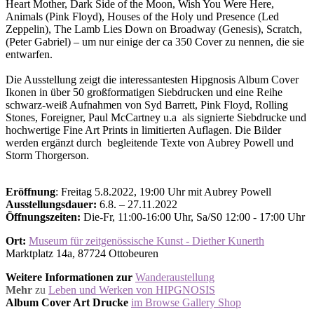
Heart Mother, Dark Side of the Moon, Wish You Were Here,
Animals (Pink Floyd), Houses of the Holy und Presence (Led
Zeppelin), The Lamb Lies Down on Broadway (Genesis), Scratch,
(Peter Gabriel) – um nur einige der ca 350 Cover zu nennen, die sie
entwarfen.
Die Ausstellung zeigt die interessantesten Hipgnosis Album Cover
Ikonen in über 50 großformatigen Siebdrucken und eine Reihe
schwarz-weiß Aufnahmen von Syd Barrett, Pink Floyd, Rolling
Stones, Foreigner, Paul McCartney u.a als signierte Siebdrucke und
hochwertige Fine Art Prints in limitierten Auflagen. Die Bilder
werden ergänzt durch begleitende Texte von Aubrey Powell und
Storm Thorgerson.
Eröffnung
: Freitag 5.8.2022, 19:00 Uhr mit Aubrey Powell
Ausstellungsdauer:
6.8. – 27.11.2022
Öffnungszeiten:
Die-Fr, 11:00-16:00 Uhr, Sa/S0 12:00 - 17:00 Uhr
Ort:
Museum für zeitgenössische Kunst - Diether Kunerth
Marktplatz 14a, 87724 Ottobeuren
Weitere Informationen zur
Wanderaustellung
Mehr
zu
Leben und Werken von HIPGNOSIS
Album Cover Art Drucke
im Browse Gallery Shop