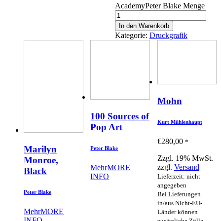
AcademyPeter Blake Menge
In den Warenkorb
Kategorie:
Druckgrafik
Mohn
100 Sources of
Kurt Mühlenhaupt
Pop Art
€
280,00
*
Marilyn
Peter Blake
Zzgl. 19% MwSt.
Monroe,
zzgl.
Versand
Mehr
MORE
Black
INFO
Lieferzeit: nicht
angegeben
Peter Blake
Bei Lieferungen
in/aus Nicht-EU-
Mehr
MORE
Länder können
INFO
zusätzliche Zölle,