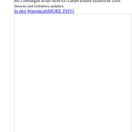
Bei Lieferungen in/aus Nicht-EU-Länder können zusätzliche Zölle,
Steuern und Gebühren anfallen.
In den Warenkorb
MORE INFO