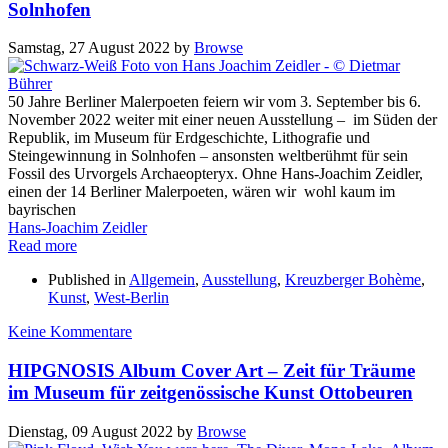
Solnhofen
Samstag, 27 August 2022
by
Browse
50 Jahre Berliner Malerpoeten feiern wir vom 3. September bis 6.
November 2022 weiter mit einer neuen Ausstellung – im Süden der
Republik, im Museum für Erdgeschichte, Lithografie und
Steingewinnung in Solnhofen – ansonsten weltberühmt für sein
Fossil des Urvorgels Archaeopteryx. Ohne Hans-Joachim Zeidler,
einen der 14 Berliner Malerpoeten, wären wir wohl kaum im
bayrischen
Hans-Joachim Zeidler
Read more
Published in
Allgemein
,
Ausstellung
,
Kreuzberger Bohème
,
Kunst
,
West-Berlin
Keine Kommentare
HIPGNOSIS Album Cover Art – Zeit für Träume
im Museum für zeitgenössische Kunst Ottobeuren
Dienstag, 09 August 2022
by
Browse